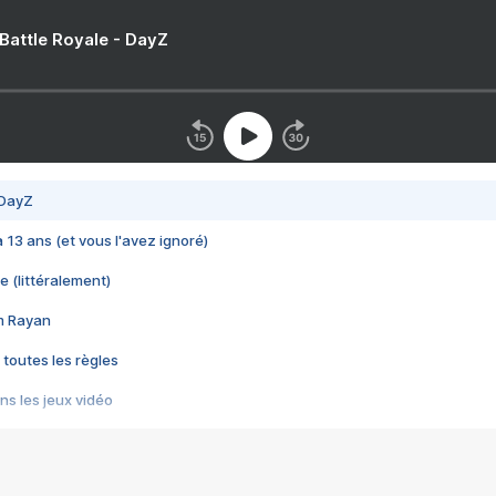
 Battle Royale - DayZ
 DayZ
 a 13 ans (et vous l'avez ignoré)
e (littéralement)
im Rayan
 toutes les règles
s les jeux vidéo
us choquant de Rockstar ? - Le scandale BULLY
e plus moche de Steam