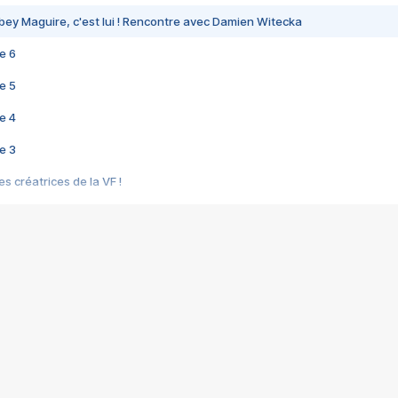
bey Maguire, c'est lui ! Rencontre avec Damien Witecka
e 6
e 5
e 4
e 3
s créatrices de la VF !
e 2
e 1
e Mektoub My Love arrive enfin ! Rencontre avec Shaïn Boumedine et Sal
i : après Toni en famille
elle réalise le bouleversant Dites lui que je l'aime
ais ! Rencontre autour de Vie privée de Rebecca Zlotowski