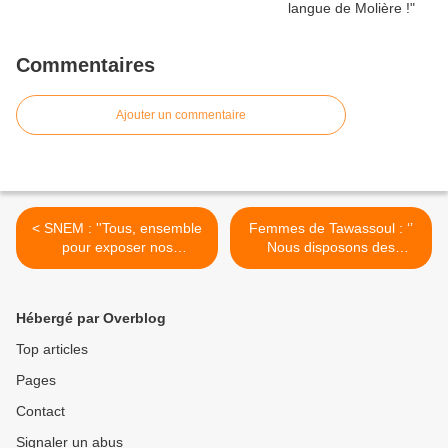
Commentaires
Ajouter un commentaire
< SNEM : ''Tous, ensemble
Femmes de Tawassoul : ‘’
pour exposer nos
Nous disposons des
problèmes''
mêmes compétences que
les autres fils de la Patrie’’ >
Hébergé par Overblog
Top articles
Pages
Contact
Signaler un abus