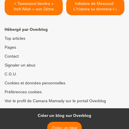
< Tawassoul tiendra «
Initiative de Messoud :
Inch’Allah » son 2ème
L'histoire lui donnera-t-il
Congrès
raison? >
Hébergé par Overblog
Top articles
Pages
Contact
Signaler un abus
C.G.U.
Cookies et données personnelles
Préférences cookies
Voir le profil de Camara Mamady sur le portail Overblog
Créer un blog sur Overblog
Créer un blog