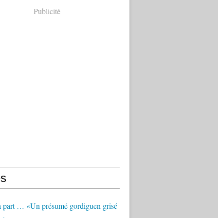
Publicité
s
à part … «Un présumé gordiguen grisé