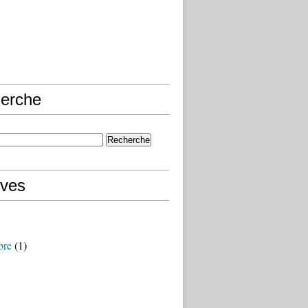
erche
ives
bre
(1)