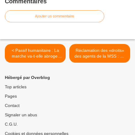
Commentaires
Ajouter un commentaire
< Passif humanitaire : La
Réclamation des «droits»
marche va-t-elle abroger
des agents de la MSS : De
l’amnistie ?
la revendication au danger
professionnel ! >
Hébergé par Overblog
Top articles
Pages
Contact
Signaler un abus
C.G.U.
Cookies et données personnelles