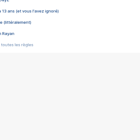
 a 13 ans (et vous l'avez ignoré)
e (littéralement)
im Rayan
 toutes les règles
s les jeux vidéo
us choquant de Rockstar ? - Le scandale BULLY
e plus moche de Steam
du RÊVE tourne au CAUCHEMAR
pendant 8 heures
it… à tort
umiliés par un jeu vidéo
ire - Final Fantasy 8