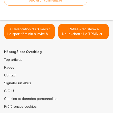
Ajouter un commentaire
< Célébration du 8 mars :
Rafles «racistes» à
Le sport féminin s’invite à la
Nouakchott : Le TPMN crie
fête
son ras-le-bol >
Hébergé par Overblog
Top articles
Pages
Contact
Signaler un abus
C.G.U.
Cookies et données personnelles
Préférences cookies