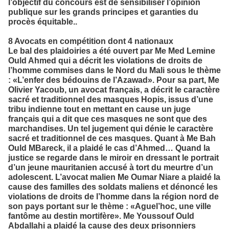
l’objectif du concours est de sensibiliser l’opinion
publique sur les grands principes et garanties du
procès équitable..
8 Avocats en compétition dont 4 nationaux
Le bal des plaidoiries a été ouvert par Me Med Lemine
Ould Ahmed qui a décrit les violations de droits de
l’homme commises dans le Nord du Mali sous le thème
: «L’enfer des bédouins de l’Azawad». Pour sa part, Me
Olivier Yacoub, un avocat français, a décrit le caractère
sacré et traditionnel des masques Hopis, issus d’une
tribu indienne tout en mettant en cause un juge
français qui a dit que ces masques ne sont que des
marchandises.
Un tel jugement qui dénie le caractère
sacré et traditionnel de ces masques. Quant à Me Bah
Ould MBareck, il a plaidé le cas d’Ahmed… Quand la
justice se regarde dans le miroir en dressant le portrait
d’un jeune mauritanien accusé à tort du meurtre d’un
adolescent.
L’avocat malien Me Oumar Niare a plaidé la
cause des familles des soldats maliens et dénoncé les
violations de droits de l’homme dans la région nord de
son pays portant sur le thème : «Aguel’hoc, une ville
fantôme au destin mortifère».
Me Youssouf Ould
Abdallahi a plaidé la cause des deux prisonniers