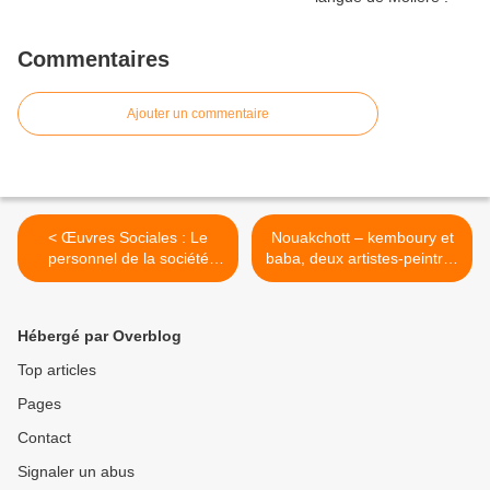
Commentaires
Ajouter un commentaire
< Œuvres Sociales : Le
Nouakchott – kemboury et
personnel de la société
baba, deux artistes-peintres
générale habillé en
sénégalais dans le désert
légumier !
mauritanien >
Hébergé par Overblog
Top articles
Pages
Contact
Signaler un abus