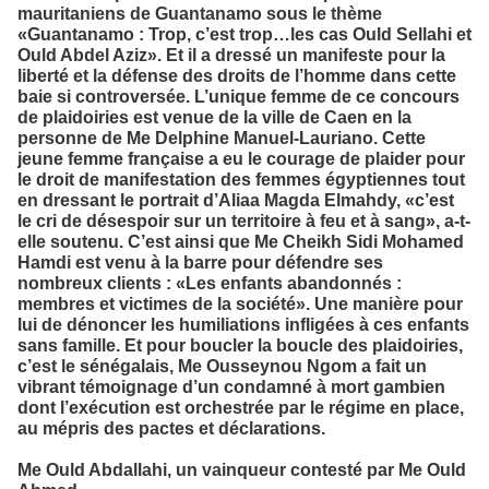
mauritaniens de Guantanamo sous le thème
«Guantanamo : Trop, c’est trop…les cas Ould Sellahi et
Ould Abdel Aziz». Et il a dressé un manifeste pour la
liberté et la défense des droits de l’homme dans cette
baie si controversée. L’unique femme de ce concours
de plaidoiries est venue de la ville de Caen en la
personne de Me Delphine Manuel-Lauriano.
Cette
jeune femme française a eu le courage de plaider pour
le droit de manifestation des femmes égyptiennes tout
en dressant le portrait d’Aliaa Magda Elmahdy, «c’est
le cri de désespoir sur un territoire à feu et à sang», a-t-
elle soutenu. C’est ainsi que Me Cheikh Sidi Mohamed
Hamdi est venu à la barre pour défendre ses
nombreux clients : «Les enfants abandonnés :
membres et victimes de la société». Une manière pour
lui de dénoncer les humiliations infligées à ces enfants
sans famille. Et pour boucler la boucle des plaidoiries,
c’est le sénégalais, Me Ousseynou Ngom a fait un
vibrant témoignage d’un condamné à mort gambien
dont l’exécution est orchestrée par le régime en place,
au mépris des pactes et déclarations.
Me Ould Abdallahi, un vainqueur contesté par Me Ould