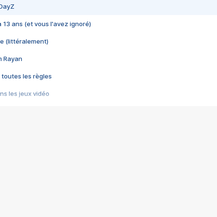
 DayZ
 a 13 ans (et vous l'avez ignoré)
e (littéralement)
im Rayan
 toutes les règles
s les jeux vidéo
us choquant de Rockstar ? - Le scandale BULLY
e plus moche de Steam
du RÊVE tourne au CAUCHEMAR
pendant 8 heures
it… à tort
umiliés par un jeu vidéo
ire - Final Fantasy 8