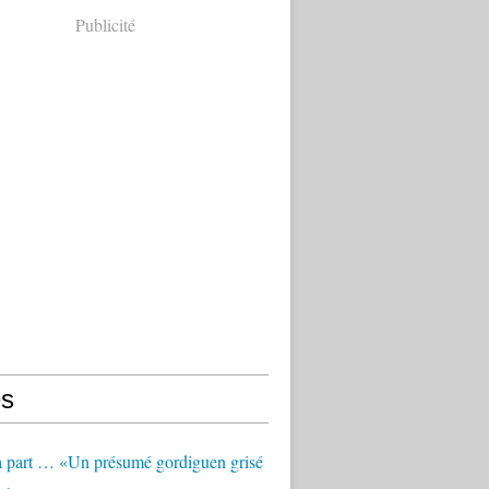
Publicité
s
à part … «Un présumé gordiguen grisé