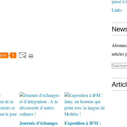
passé à 
Links
News
Abonnez-
articles 
post
0
Artic
Journée d’échanges
Exposition à IFM :