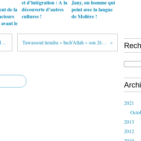
et d’intégration : A la
Jany, un homme qui
ent de la
découverte d’autres
peint avec la langue
acteurs
cultures !
de Molière !
 avant le
Le village Niaki renaît de ses cendres après…
Tawassoul tiendra « Inch’Allah » son 2ème Congrès
Rech
Arch
2021
Octo
2013
2012
2010