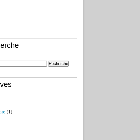
erche
ives
bre
(1)