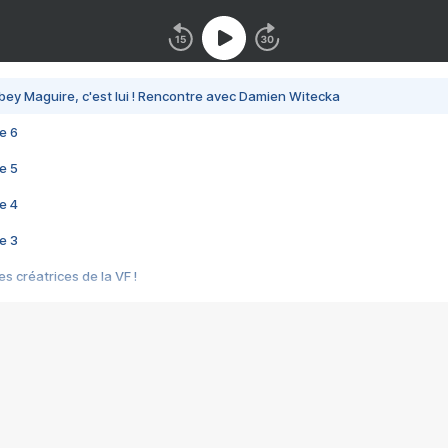
bey Maguire, c'est lui ! Rencontre avec Damien Witecka
e 6
e 5
e 4
e 3
s créatrices de la VF !
e 2
e 1
e Mektoub My Love arrive enfin ! Rencontre avec Shaïn Boumedine et Sal
i : après Toni en famille