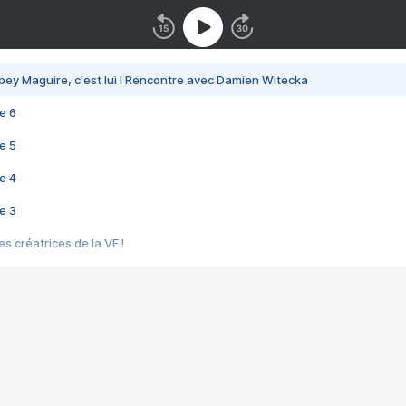
bey Maguire, c'est lui ! Rencontre avec Damien Witecka
e 6
e 5
e 4
e 3
s créatrices de la VF !
e 2
e 1
e Mektoub My Love arrive enfin ! Rencontre avec Shaïn Boumedine et Sal
i : après Toni en famille