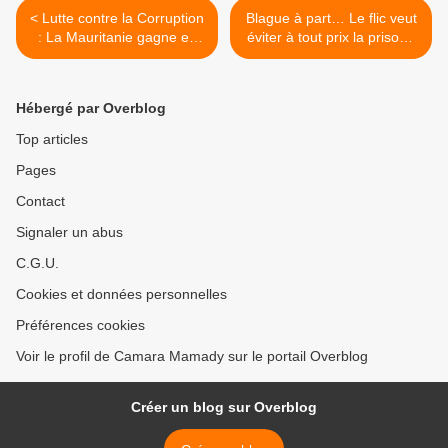
< Lutte contre la Corruption
Blague à part… Le flic veut
: La Mauritanie gagne en
éviter à tout prix la prison !
points pas en changements
>
de pratiques
Hébergé par Overblog
Top articles
Pages
Contact
Signaler un abus
C.G.U.
Cookies et données personnelles
Préférences cookies
Voir le profil de Camara Mamady sur le portail Overblog
Créer un blog sur Overblog