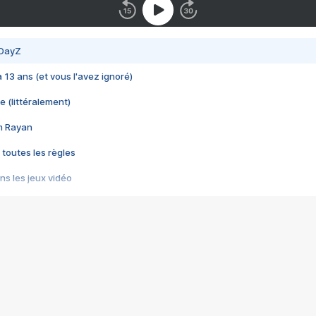
 DayZ
 a 13 ans (et vous l'avez ignoré)
e (littéralement)
im Rayan
 toutes les règles
s les jeux vidéo
us choquant de Rockstar ? - Le scandale BULLY
e plus moche de Steam
du RÊVE tourne au CAUCHEMAR
pendant 8 heures
it… à tort