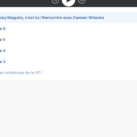
bey Maguire, c'est lui ! Rencontre avec Damien Witecka
e 6
e 5
e 4
e 3
s créatrices de la VF !
e 2
e 1
e Mektoub My Love arrive enfin ! Rencontre avec Shaïn Boumedine et Sal
i : après Toni en famille
elle réalise le bouleversant Dites lui que je l'aime