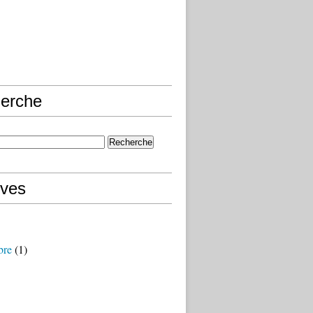
erche
ives
bre
(1)