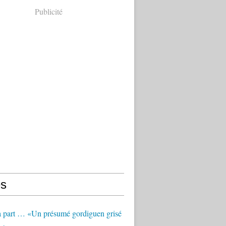
Publicité
s
à part … «Un présumé gordiguen grisé