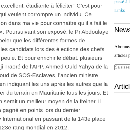
passé à 
xcellent, étudiante à féliciter’’ C’est pour
Links
s qui veulent corrompre un individu. Ce
on dans ma vie pour connaître qu’il a fait le
News
 Poursuivant son exposé, le Pr Abdoulaye
ler que les différentes formes de
Abonnez-
r les candidats lors des élections des chefs
articles 
 peule. Et pour enrichir le débat, plusieurs
dji Traoré de l’APP, Ahmed Ould Yahya de la
d de SOS-Esclaves, l’ancien ministre
n indiquant les uns après les autres que la
Artic
 du terrain en Mauritanie tous les jours. Et
 serait un meilleur moyen de la freiner. Il
a gagné en points lors du dernier
International en passant de la 143e place
 123e rang mondial en 2012.