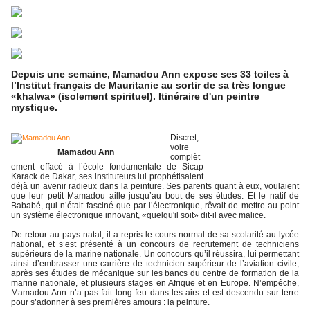
Depuis une semaine, Mamadou Ann expose ses 33 toiles à
l’Institut français de Mauritanie au sortir de sa très longue
«khalwa» (isolement spirituel). Itinéraire d'un peintre
mystique.
Discret,
voire
Mamadou Ann
complèt
ement effacé à l’école fondamentale de Sicap
Karack de Dakar, ses instituteurs lui prophétisaient
déjà un avenir radieux dans la peinture. Ses parents quant à eux, voulaient
que leur petit Mamadou aille jusqu’au bout de ses études. Et le natif de
Bababé, qui n’était fasciné que par l’électronique, rêvait de mettre au point
un système électronique innovant, «quelqu'il soit» dit-il avec malice.
De retour au pays natal, il a repris le cours normal de sa scolarité au lycée
national, et s’est présenté à un concours de recrutement de techniciens
supérieurs de la marine nationale. Un concours qu’il réussira, lui permettant
ainsi d’embrasser une carrière de technicien supérieur de l’aviation civile,
après ses études de mécanique sur les bancs du centre de formation de la
marine nationale, et plusieurs stages en Afrique et en Europe. N’empêche,
Mamadou Ann n’a pas fait long feu dans les airs et est descendu sur terre
pour s’adonner à ses premières amours : la peinture.