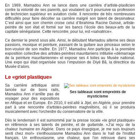
En 1969, Mamadou Ann se lance dans une carrière d’artiste-plasticien
contre la volonté de ses parents, qui voulaient qu’il poursuive sa profession
de technicien supérieur en aviation civile. Il rencontre de très nombreuses
difficultés pour faire décoller sa carrière malgré son talent de dessinateur.
C’est ainsi que son chemin croise celui d’Ibrahima Racine Guissé, artiste-
peintre de son état et formé sur les bancs l’école des beaux-arts de la
capitale sénégalaise. Cette rencontre, pour lui, est «salvatrice».
Ce dernier le prend sous aile. Ainsi, le débutant Mamadou alterne ses deux
passions, musique et peinture, passant de la guitare aux pinceaux selon le
bon-vouloir de son maître. En 1977, Mamadou Ann participe à la première
exposition collective des artistes-peintres mauritaniens intitulée «démarrage
de la peinture mauritanienne» et expose ses 4 toiles au Musée national.
Une expo qui était organisée sous l’impulsion de Diyé Bâ, la directrice du
Musée d’alors.
Le «griot plastique»
Sa carrière artistique ainsi
lancée sur de bons rails,
Ses tableaux sont empreints de
Mamadou Ann n’arrête pas de
mysticisme
voyager pour des expositions
en Afrique et en Europe. En 2010, il est allé à Jijel, en Algérie, pour prendre
part à une rencontre d'artistes-peintres maghrébins, où il se produira
musicalement avec l'orchestre du conservatoire de la ville.
Dès le lendemain il est surnommé par la presse locale «le griot plastique»
en référence à ses talents de peintre, et de guitariste. «J’ai reçu de la
chaleur humaine en Algérie. Dans ce pays énergique, je me suis toujours
senti chez moi!» s'enthousiasme Mamadou Ann dans le hall de l'institut
français. Un enthousiasme, une chaleur, que l'on retrouve dans ses