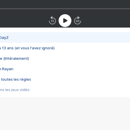
 DayZ
 a 13 ans (et vous l'avez ignoré)
e (littéralement)
im Rayan
 toutes les règles
s les jeux vidéo
us choquant de Rockstar ? - Le scandale BULLY
e plus moche de Steam
du RÊVE tourne au CAUCHEMAR