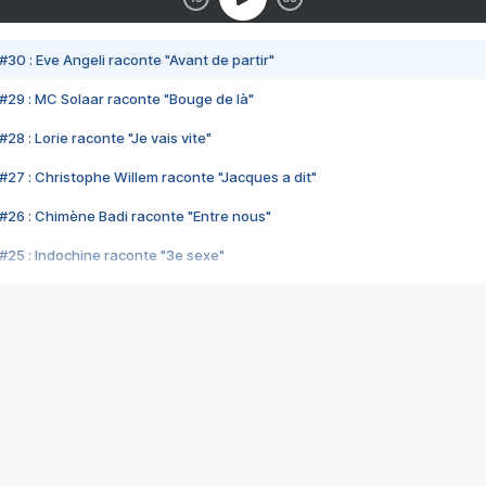
#30 : Eve Angeli raconte "Avant de partir"
#29 : MC Solaar raconte "Bouge de là"
28 : Lorie raconte "Je vais vite"
#27 : Christophe Willem raconte "Jacques a dit"
#26 : Chimène Badi raconte "Entre nous"
#25 : Indochine raconte "3e sexe"
#24 : Zaho raconte "C'est chelou"
#23 : Patrick Bruel raconte "Au café des délices"
#22 : Kyo raconte "Le chemin"
#21 : Nolwenn Leroy raconte "Cassé"
#20 : Patrick Hernandez raconte "Born to be alive"