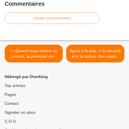
Commentaires
Ajouter un commentaire
< «Quand nous serons au
Appui à la paix, à la sécurité
pouvoir, la jeunesse aura
et à la justice: Don nippon
beaucoup plus d’espace de
de 3 millions US >
liberté pour s’exprimer»
dixit Ahmed Ould Hamza
Hébergé par Overblog
Top articles
Pages
Contact
Signaler un abus
C.G.U.