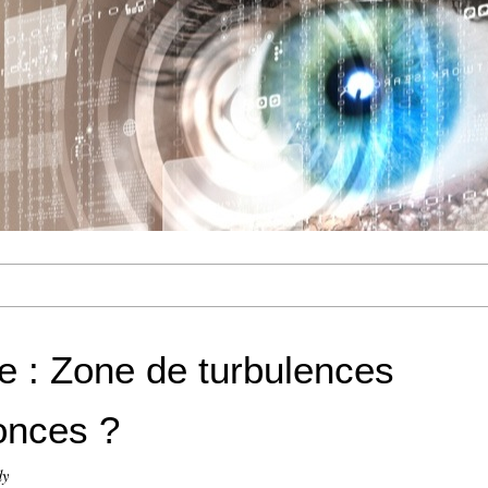
e : Zone de turbulences
onces ?
dy