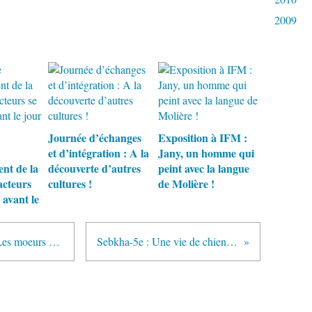
2009
Journée d’échanges
Exposition à IFM :
et d’intégration : A la
Jany, un homme qui
ent de la
découverte d’autres
peint avec la langue
acteurs
cultures !
de Molière !
 avant le
Mutilations génitales féminines : Les moeurs ne changent pas encore vraiment
Sebkha-5e : Une vie de chien dans les immondices !