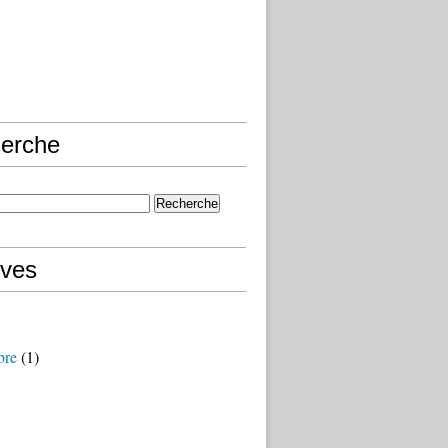
erche
ives
bre
(1)