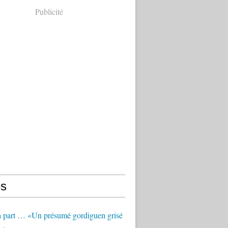
Publicité
s
à part … «Un présumé gordiguen grisé