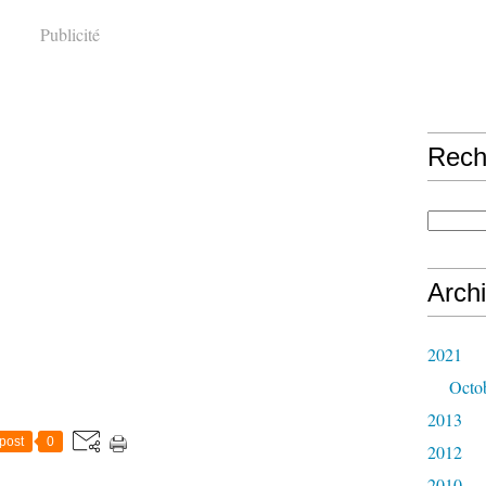
Publicité
Rech
Arch
2021
Octo
2013
post
0
2012
2010