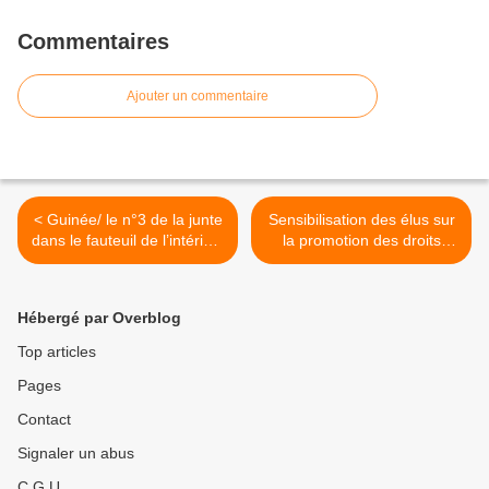
Commentaires
Ajouter un commentaire
< Guinée/ le n°3 de la junte
Sensibilisation des élus sur
dans le fauteuil de l’intérim :
la promotion des droits
Portrait du Général
humains .... Quel rôle
Sékouba Konaté «El Tigre»
doivent-ils jouer pour
défendre les droits de la
Hébergé par Overblog
femme ? >
Top articles
Pages
Contact
Signaler un abus
C.G.U.