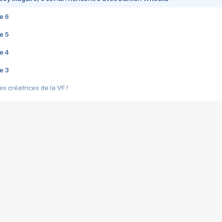
e 6
e 5
e 4
e 3
s créatrices de la VF !
e 2
e 1
e Mektoub My Love arrive enfin ! Rencontre avec Shaïn Boumedine et Sal
i : après Toni en famille
elle réalise le bouleversant Dites lui que je l'aime
ais ! Rencontre autour de Vie privée de Rebecca Zlotowski
 de Marguerite, Grave... Rencontre avec Ella Rumpf