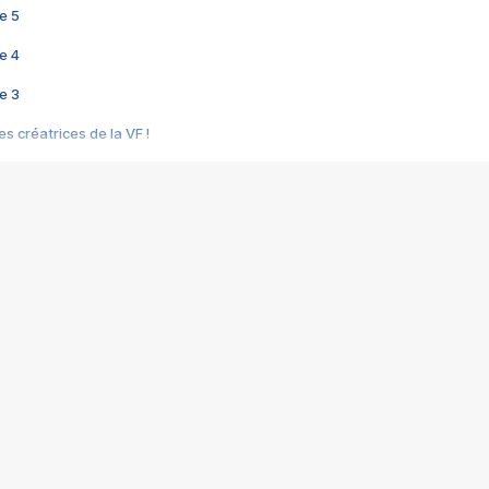
e 5
e 4
e 3
s créatrices de la VF !
e 2
e 1
e Mektoub My Love arrive enfin ! Rencontre avec Shaïn Boumedine et Sal
i : après Toni en famille
elle réalise le bouleversant Dites lui que je l'aime
ais ! Rencontre autour de Vie privée de Rebecca Zlotowski
 de Marguerite, Grave... Rencontre avec Ella Rumpf
 Les Rêveurs, un film intime sur la santé mentale
a avec un film sur le mouvement des Gilets jaunes