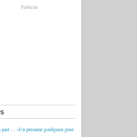
Publicité
s
à part … «Un présumé gordiguen grisé