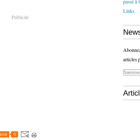
passé à 
Links
Publicité
News
Abonnez-
articles 
Artic
post
0