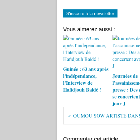
S'inscrire à la newsletter
Vous aimerez aussi :
Guinée : 63 ans après
l’indépendance,
Journées de
l’Interview de
l’assainissem
Hafidjouh Baldé !
presse : Des 
se concertent
jour J
Commenter cet article