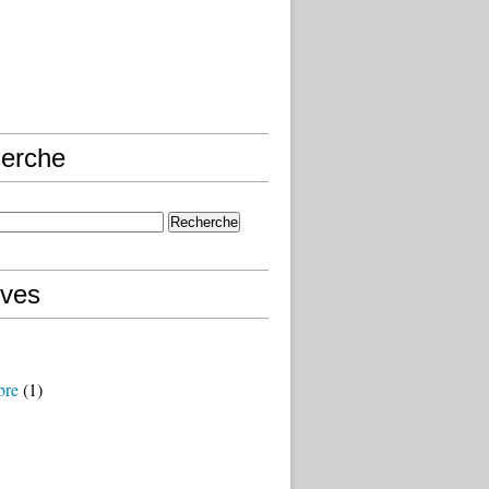
erche
ives
bre
(1)