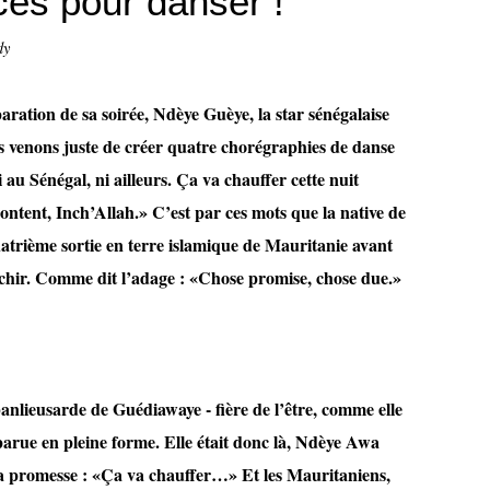
es pour danser !
dy
aration de sa soirée, Ndèye Guèye, la star sénégalaise
us venons juste de créer quatre chorégraphies de danse
au Sénégal, ni ailleurs. Ça va chauffer cette nuit
ontent, Inch’Allah.» C’est par ces mots que la native de
atrième sortie en terre islamique de Mauritanie avant
îchir. Comme dit l’adage : «Chose promise, chose due.»
anlieusarde de Guédiawaye - fière de l’être, comme elle
pparue en pleine forme. Elle était donc là, Ndèye Awa
 sa promesse : «Ça va chauffer…» Et les Mauritaniens,