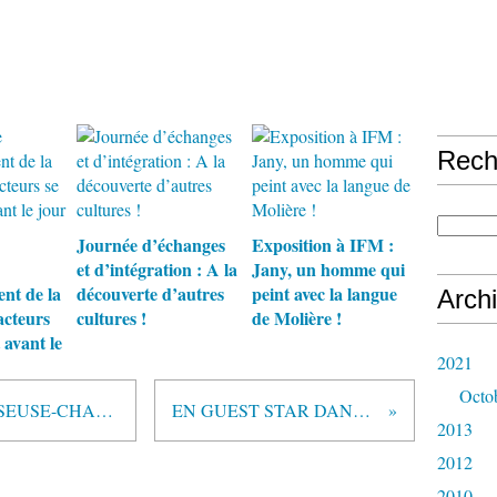
Rech
Journée d’échanges
Exposition à IFM :
et d’intégration : A la
Jany, un homme qui
ent de la
découverte d’autres
peint avec la langue
Arch
acteurs
cultures !
de Molière !
 avant le
2021
Octo
OUMOU SOW ARTISTE DANSEUSE-CHANTEUSE SÉNÉGALAISE «JE POURRAI BIEN SÛR ÉPOUSER UN MAURITANIEN À CONDITION…. »
EN GUEST STAR DANS UN CONCERT DE NDER : Modou Lô met Nouakchott à ses pieds
2013
2012
2010