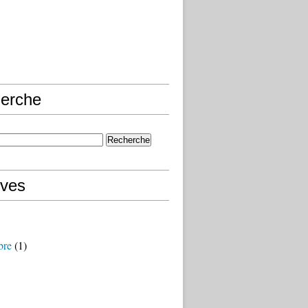
erche
ives
bre
(1)