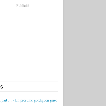
Publicité
s
à part … «Un présumé gordiguen grisé