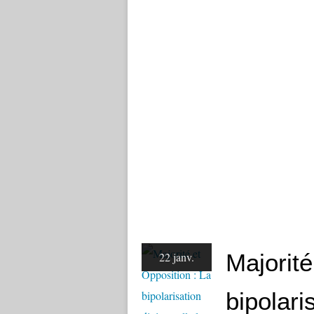
Majorité
22 janv.
bipolaris