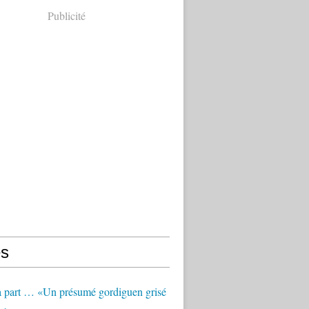
Publicité
s
à part … «Un présumé gordiguen grisé