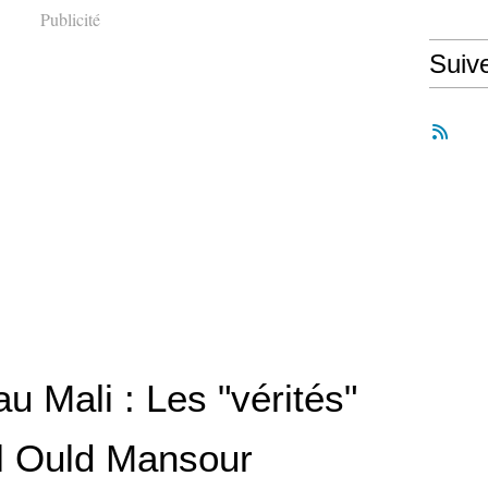
Publicité
Suiv
u Mali : Les "vérités"
l Ould Mansour