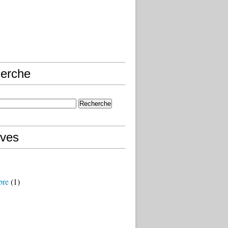
erche
ives
bre
(1)