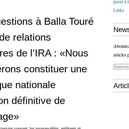
passé à 
Links
estions à Balla Touré
News
de relations
Abonnez-
res de l’IRA : «Nous
articles 
erons constituer une
ue nationale
Artic
ion définitive de
vage»
anvier courant, les responsables, militants et