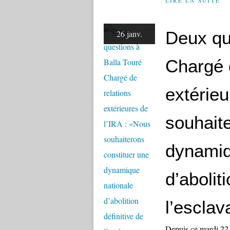
LIRE LA SUITE
Deux qu
26 janv.
Chargé 
extérieu
souhait
dynamiq
d’abolit
l’escla
Depuis ce mardi 22 j